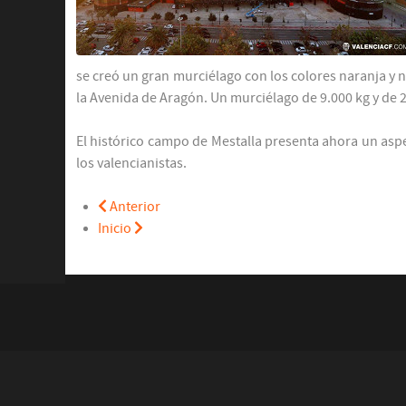
se creó un gran murciélago con los colores naranja y n
la Avenida de Aragón. Un murciélago de 9.000 kg y de 23
El histórico campo de Mestalla presenta ahora un asp
los valencianistas.
Anterior
Inicio