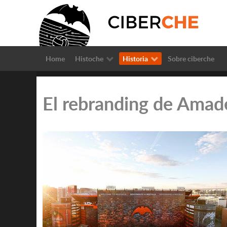
Home
Histoche
Historia
Sobre ciberche
El rebranding de Amad