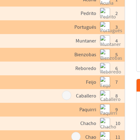
Pedrito
2
Portugués
3
Muntaner
4
Bienzobas
5
Reboredo
6
Feijo
7
Caballero
8
Paquirri
9
Chacho
10
Chao
11