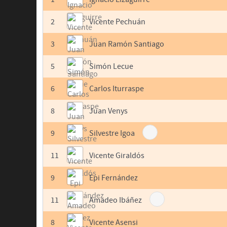
2
Vicente Pechuán
3
Juan Ramón Santiago
5
Simón Lecue
6
Carlos Iturraspe
8
Juan Venys
9
Silvestre Igoa
11
Vicente Giraldós
9
Epi Fernández
11
Amadeo Ibáñez
8
Vicente Asensi