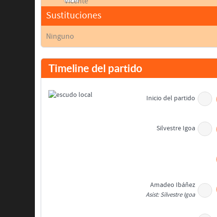
Sustituciones
Ninguno
Timeline del partido
Inicio del partido
Silvestre Igoa
Amadeo Ibáñez
Asist: Silvestre Igoa