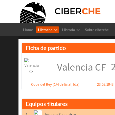
Home
Histoche
Historia
Sobre ciberche
Ficha de partido
2
Valencia CF
Copa del Rey (1/4 de final, Ida)
23.05.1943
Equipos titulares
1
Ignacio Eizaguirre