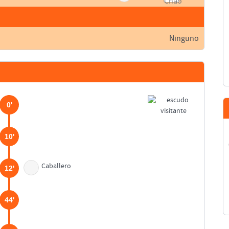
Ninguno
0'
10'
Caballero
12'
44'