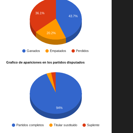
36.1%
43.7%
20.2%
Ganados
Empatados
Perdidos
Grafico de apariciones en los partidos disputados
94%
Partidos completos
Titular sustituido
Suplente