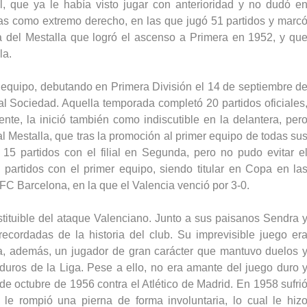
ial, que ya le había visto jugar con anterioridad y no dudó e
as como extremo derecho, en las que jugó 51 partidos y marc
la del Mestalla que logró el ascenso a Primera en 1952, y qu
la.
 equipo, debutando en Primera División el 14 de septiembre d
al Sociedad. Aquella temporada completó 20 partidos oficiales
nte, la inició también como indiscutible en la delantera, per
 Mestalla, que tras la promoción al primer equipo de todas su
 15 partidos con el filial en Segunda, pero no pudo evitar e
partidos con el primer equipo, siendo titular en Copa en la
el FC Barcelona, en la que el Valencia venció por 3-0.
stituible del ataque Valenciano. Junto a sus paisanos Sendra 
cordadas de la historia del club. Su imprevisible juego er
ra, además, un jugador de gran carácter que mantuvo duelos 
uros de la Liga. Pese a ello, no era amante del juego duro 
 de octubre de 1956 contra el Atlético de Madrid. En 1958 sufri
 le rompió una pierna de forma involuntaria, lo cual le hiz