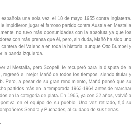
 española una sola vez, el 18 de mayo 1955 contra Inglaterra
le impidieron jugar el famoso partido contra Austria en Mestall
stamente, no tuvo más oportunidades con la absoluta ya que lo
ores con más prensa que él, pero, sin duda, Mañó ha sido un
cantera del Valencia en toda la historia, aunque Otto Bumbel 
 la banda izquierda.
er al Mestalla, pero Scopelli le recuperó para la disputa de l
 regresó el mejor Mañó de todos los tiempos, siendo titular 
eb. Pero, a pesar de su gran rendimiento, Mañó pensó que s
 ocho partidos más en la temporada 1963-1964 antes de marcha
dos en la categoría de plata. En 1965, ya con 32 años, volvió 
portiva en el equipo de su pueblo. Una vez retirado, fijó s
compañeros Sendra y Puchades, al cuidado de sus tierras.
F