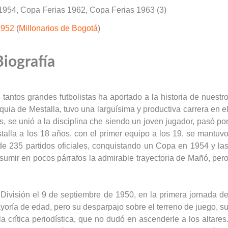
1954, Copa Ferias 1962, Copa Ferias 1963 (3)
1952
(
Millonarios de Bogotá
)
Biografía
tantos grandes futbolistas ha aportado a la historia de nuestr
uia de Mestalla, tuvo una larguísima y productiva carrera en e
 se unió a la disciplina che siendo un joven jugador, pasó po
stalla a los 18 años, con el primer equipo a los 19, se mantuv
de 235 partidos oficiales, conquistando un Copa en 1954 y la
esumir en pocos párrafos la admirable trayectoria de Mañó, per
ivisión el 9 de septiembre de 1950, en la primera jornada d
yoría de edad, pero su desparpajo sobre el terreno de juego, s
a crítica periodística, que no dudó en ascenderle a los altares