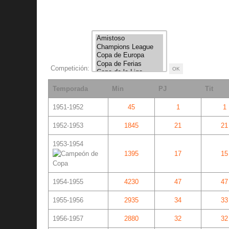
Competición:
Temporada
Min
PJ
Tit
1951-1952
45
1
1
1952-1953
1845
21
21
1953-1954
1395
17
15
1954-1955
4230
47
47
1955-1956
2935
34
33
1956-1957
2880
32
32