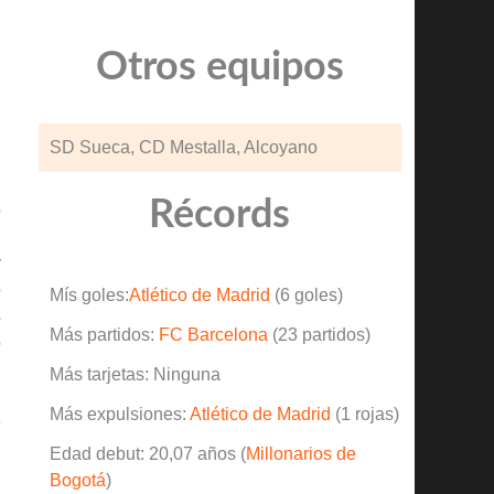
Otros equipos
SD Sueca, CD Mestalla, Alcoyano
Récords
o
l
r
o
Mís goles:
Atlético de Madrid
(6 goles)
s
Más partidos:
FC Barcelona
(23 partidos)
o
Más tarjetas: Ninguna
Más expulsiones:
Atlético de Madrid
(1 rojas)
e
u
Edad debut: 20,07 años (
Millonarios de
.
Bogotá
)