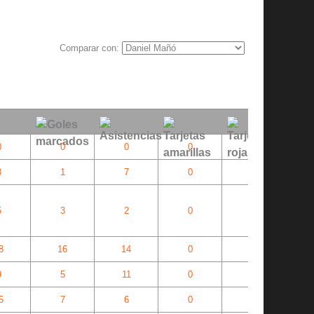
Comparar con:
0
0
0
0
0
3
1
7
0
0
5
3
2
0
0
8
16
14
0
0
9
5
11
0
0
5
7
6
0
1