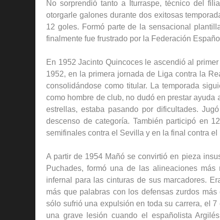
No sorprendió tanto a Iturraspe, técnico del fil
otorgarle galones durante dos exitosas temporad
12 goles. Formó parte de la sensacional plantil
finalmente fue frustrado por la Federación Españo
En 1952 Jacinto Quincoces le ascendió al primer
1952, en la primera jornada de Liga contra la Re
consolidándose como titular. La temporada siguie
como hombre de club, no dudó en prestar ayuda al
estrellas, estaba pasando por dificultades. Jugó
descenso de categoría. También participó en 12 
semifinales contra el Sevilla y en la final contra 
A partir de 1954 Mañó se convirtió en pieza insu
Puchades, formó una de las alineaciones más re
infernal para las cinturas de sus marcadores. E
más que palabras con los defensas zurdos más d
sólo sufrió una expulsión en toda su carrera, el 7
una grave lesión cuando el españolista Argilés