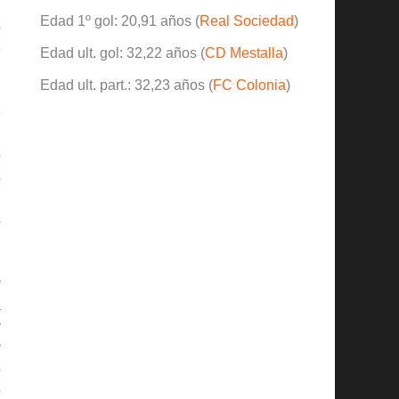
n
Edad 1º gol: 20,91 años (
Real Sociedad
)
ó
e
Edad ult. gol: 32,22 años (
CD Mestalla
)
Edad ult. part.: 32,23 años (
FC Colonia
)
e
,
o
s
l
s
y
a
y
y
ó
o