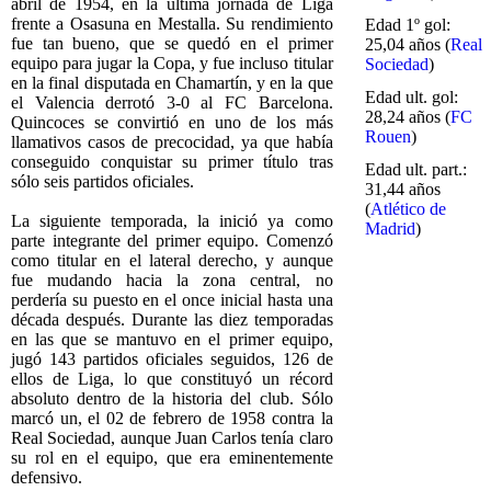
abril de 1954, en la última jornada de Liga
frente a Osasuna en Mestalla. Su rendimiento
Edad 1º gol:
fue tan bueno, que se quedó en el primer
25,04 años (
Real
equipo para jugar la Copa, y fue incluso titular
Sociedad
)
en la final disputada en Chamartín, y en la que
Edad ult. gol:
el Valencia derrotó 3-0 al FC Barcelona.
28,24 años (
FC
Quincoces se convirtió en uno de los más
Rouen
)
llamativos casos de precocidad, ya que había
conseguido conquistar su primer título tras
Edad ult. part.:
sólo seis partidos oficiales.
31,44 años
(
Atlético de
La siguiente temporada, la inició ya como
Madrid
)
parte integrante del primer equipo. Comenzó
como titular en el lateral derecho, y aunque
fue mudando hacia la zona central, no
perdería su puesto en el once inicial hasta una
década después. Durante las diez temporadas
en las que se mantuvo en el primer equipo,
jugó 143 partidos oficiales seguidos, 126 de
ellos de Liga, lo que constituyó un récord
absoluto dentro de la historia del club. Sólo
marcó un, el 02 de febrero de 1958 contra la
Real Sociedad, aunque Juan Carlos tenía claro
su rol en el equipo, que era eminentemente
defensivo.