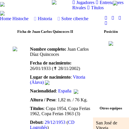
Jugadores
Entrenadores
Rivales
Títulos
Home
Histoche
Historia
Sobre ciberche
Ficha de Juan Carlos Quincoces II
Posición
Nombre completo:
Juan Carlos
Díaz Quincoces
Fecha de nacimiento:
26/01/1933 (✝ 28/11/2002)
Lugar de nacimiento
:
Vitoria
(Álava)
Nacionalidad
:
España
Altura / Peso
: 1,82 m. / 76 Kg.
Títulos
: Copa 1954, Copa Ferias
Otros equipos
1962, Copa Ferias 1963 (3)
Debut:
29/12/1953
(
CD
San José de
Logroñés
)
Vitoria,