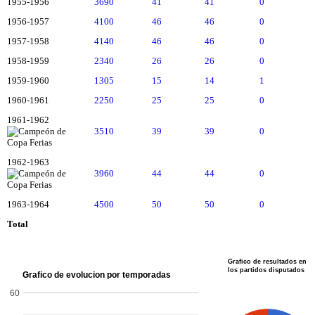
1955-1956
3690
41
41
0
1956-1957
4100
46
46
0
1957-1958
4140
46
46
0
1958-1959
2340
26
26
0
1959-1960
1305
15
14
1
1960-1961
2250
25
25
0
1961-1962
3510
39
39
0
1962-1963
3960
44
44
0
1963-1964
4500
50
50
0
Total
35105
392
390
2
2
Grafico de resultados en
los partidos disputados
Grafico de evolucion por temporadas
60