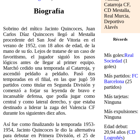
Catarroja CF,
Biografía
CD Mestalla,
Real Murcia,
Deportivo
Alavés
Sobrino del mítico Jacinto Quincoces, Juan
Carlos Díaz Quincoces llegó al Mestalla
Récords
procedente del San José de Vitoria en el
verano de 1952, con 18 años de edad, de la
mano de su tío. Lejos de tratarse de un caso de
Mís goles:
Real
favoritismo, el jugador siguió los pasos
Sociedad
(1
lógicos antes de llegar al primer equipo.
goles)
Marchó cedido una temporada al Catarroja, y
ascendió peldaño a peldaño. Pasó dos
Más partidos:
FC
temporadas en el filial, en las que jugó 59
Barcelona
(25
partidos como titular en Segunda División y
partidos)
comenzó a forjar su leyenda de bravo e
incansable defensa, que podía jugar como
Más tarjetas:
central y como lateral derecho, y que estaba
Ninguna
destinado a liderar la zaga del Valencia CF
Más expulsiones:
durante los siguientes diez años.
Ninguna
Así fue como finalizando la temporada 1953-
Edad debut:
1954, Jacinto Quincoces le dio la alternativa
20,94 años (
CD
para debutar en Primera División, el 25 de
Logroñés
)