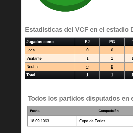
Estadísticas del VCF en el estadio
Jugados como
PJ
PG
Local
0
0
Visitante
1
1
Neutral
0
0
Total
1
1
Todos los partidos disputados en 
Fecha
Competición
18.09.1963
Copa de Ferias