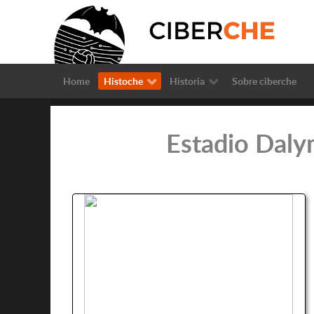
Home
Histoche
Historia
Sobre ciberche
Estadio Daly