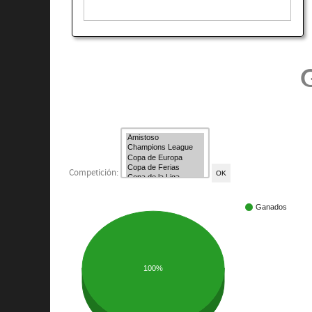
G
Competición:
Ganados
100%