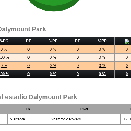
 Dalymount Park
%PG
PE
%PE
PP
%PP
0 %
0
0 %
0
0 %
0
100 %
0
0 %
0
0 %
0
0 %
0
0 %
0
0 %
0
100 %
0
0 %
0
0 %
0
el estadio Dalymount Park
En
Rival
Visitante
Shamrock Rovers
1 - 0